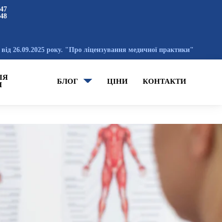
 47
 48
від 26.09.2025 року. "Про ліцензування медичної практики"
ІЯ
БЛОГ
ЦІНИ
КОНТАКТИ
М