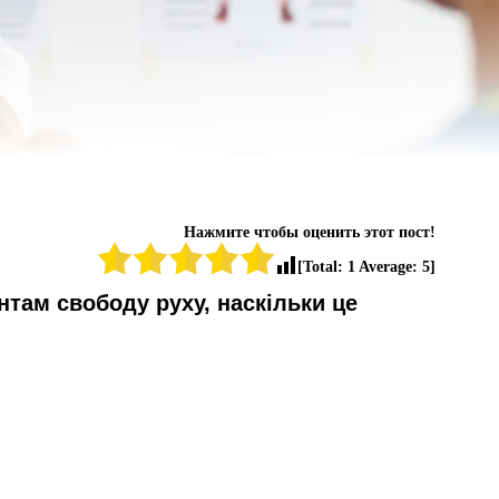
Нажмите чтобы оценить этот пост!
[Total:
1
Average:
5
]
там свободу руху, наскільки це 