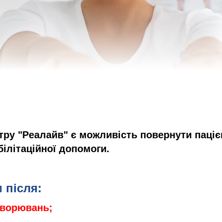
ру "Реалайв" є можливість повернути пацієн
ілітаційної допомоги.
 після:
хворювань;