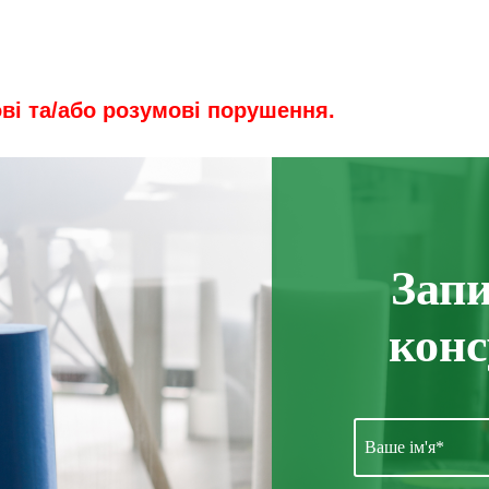
ові та/або розумові порушення.
Запи
кон